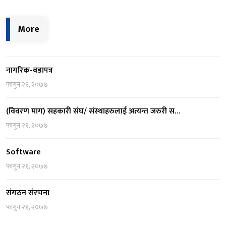
More
नागरिक-बडापत्र
फागुन २१, २०७७
(विवरण माग) सहकारी संघ/ संस्थाहरुलाई अत्यन्त जरुरी स…
फागुन २१, २०७७
Software
फागुन २१, २०७७
संगठन संरचना
फागुन २१, २०७७