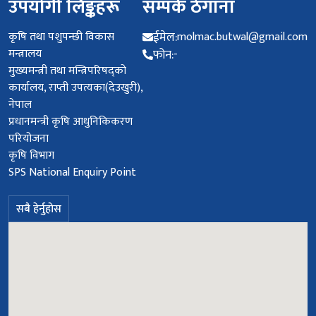
उपयोगी लिङ्कहरू
सम्पर्क ठेगाना
कृषि तथा पशुपन्छी विकास
ईमेल:
molmac.butwal@gmail.com
मन्त्रालय
फोन:
-
मुख्यमन्त्री तथा मन्त्रिपरिषद्को
कार्यालय, राप्ती उपत्यका(देउखुरी),
नेपाल
प्रधानमन्‍त्री कृषि आधुनिकिकरण
परियोजना
कृषि विभाग
SPS National Enquiry Point
सबै हेर्नुहोस