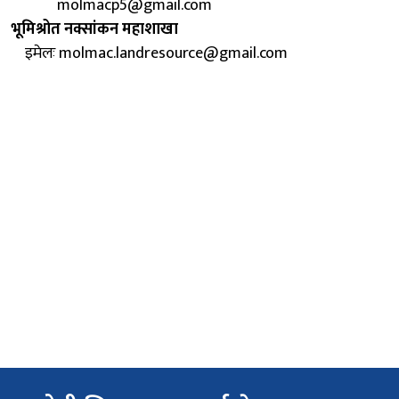
molmacp5@gmail.com
भूमिश्रोत नक्सांकन महाशाखा
इमेलः molmac.landresource@gmail.com